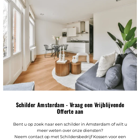
Met trots presenteren wij een luxe keuken en woonkamer in
één foto, een recent nieuwbouwproject in Amsterdam.
Schildersbedrijf Kossen | Leidseplein
Schilder Amsterdam - Vraag een Vrijblijvende
Ontdek dit knusse appartement nabij het Leidseplein, waar
Offerte aan
we met veel aandacht voor detail een warme en
uitnodigende sfeer hebben gecreëerd.
Bent u op zoek naar een schilder in Amsterdam of wilt u
meer weten over onze diensten?
Neem contact op met Schildersbedrijf Kossen voor een