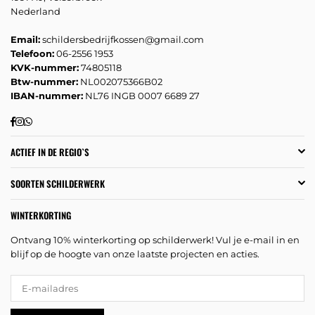
Nederland
Email:
schildersbedrijfkossen@gmail.com
Telefoon:
06-2556 1953
KVK-nummer:
74805118
Btw-nummer:
NL002075366B02
IBAN-nummer:
NL76 INGB 0007 6689 27
Facebook
Instagram
Whatsapp
ACTIEF IN DE REGIO`S
SOORTEN SCHILDERWERK
WINTERKORTING
Ontvang 10% winterkorting op schilderwerk! Vul je e-mail in en
blijf op de hoogte van onze laatste projecten en acties.